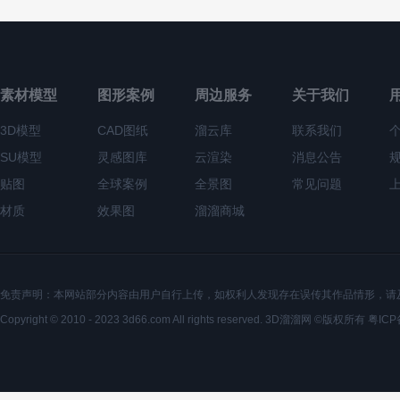
素材模型
图形案例
周边服务
关于我们
3D模型
CAD图纸
溜云库
联系我们
SU模型
灵感图库
云渲染
消息公告
贴图
全球案例
全景图
常见问题
材质
效果图
溜溜商城
免责声明：本网站部分内容由用户自行上传，如权利人发现存在误传其作品情形，请
Copyright © 2010 - 2023 3d66.com All rights reserved. 3D溜溜网 ©版权所有
粤ICP