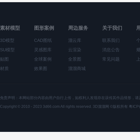
素材模型
图形案例
周边服务
关于我们
3D模型
CAD图纸
溜云库
联系我们
SU模型
灵感图库
云渲染
消息公告
贴图
全球案例
全景图
常见问题
材质
效果图
溜溜商城
免责声明：本网站部分内容由用户自行上传，如权利人发现存在误传其作品情形，请
Copyright © 2010 - 2023 3d66.com All rights reserved. 3D溜溜网 ©版权所有
粤ICP